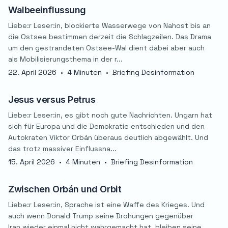
Walbeeinflussung
Liebe:r Leser:in, blockierte Wasserwege von Nahost bis an
die Ostsee bestimmen derzeit die Schlagzeilen. Das Drama
um den gestrandeten Ostsee-Wal dient dabei aber auch
als Mobilisierungsthema in der r...
22. April 2026
•
4 Minuten
•
Briefing Desinformation
Jesus versus Petrus
Liebe:r Leser:in, es gibt noch gute Nachrichten. Ungarn hat
sich für Europa und die Demokratie entschieden und den
Autokraten Viktor Orbán überaus deutlich abgewählt. Und
das trotz massiver Einflussna...
15. April 2026
•
4 Minuten
•
Briefing Desinformation
Zwischen Orbán und Orbit
Liebe:r Leser:in, Sprache ist eine Waffe des Krieges. Und
auch wenn Donald Trump seine Drohungen gegenüber
Iran wieder einmal nicht wahrgemacht hat, bleiben seine