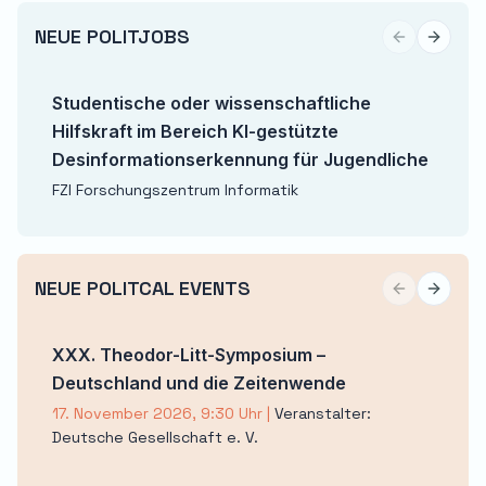
NEUE POLITJOBS
Previous sli
Next sl
Studentische oder wissenschaftliche
Hilfskraft im Bereich KI-gestützte
Desinformationserkennung für Jugendliche
FZI Forschungszentrum Informatik
NEUE POLITCAL EVENTS
Previous sli
Next sl
XXX. Theodor-Litt-Symposium –
Deutschland und die Zeitenwende
17. November 2026, 9:30 Uhr
|
Veranstalter:
Deutsche Gesellschaft e. V.