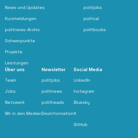
News und Updates
politjobs
Kurzmeldungen
politcal
politnews-Archiv
politbooks
Schwerpunkte
Projekte
Leistungen
Über uns
Newsletter
Social Media
Team
politjobs
LinkedIn
Jobs
politnews
Instagram
Netzwerk
politheads
Bluesky
Wir in den Medien
Desinformation
X
GitHub