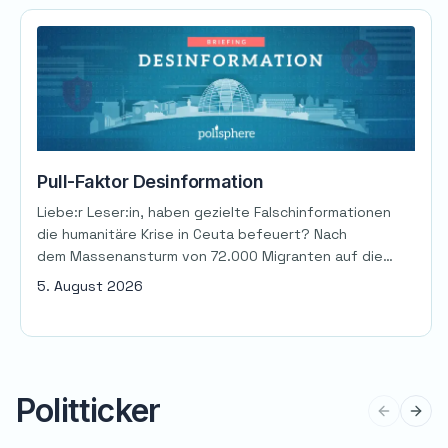
Pull-Faktor Desinformation
Liebe:r Leser:in, haben gezielte Falschinformationen
die humanitäre Krise in Ceuta befeuert? Nach
dem Massenansturm von 72.000 Migranten auf die
spanischen Exklaven Ceuta und Melilla mit mehr als 80
5. August 2026
Toten wird nun klar: Vor der Krise wurden in den
sozialen Medien zahlreiche irreführende und falsche
Informationen verbreitet. Die marokkanische Regierung
macht eben solche Falschinformationen für die
Ereignisse verantwortlich, EU-Kommissar Magnus
Politticker
Brunner sieht “Menschenhändler” hinter der
Previous 
Next 
Desinformation [&hellip;]