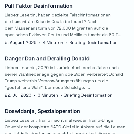
Pull-Faktor Desinformation
Liebe:r Leser:in, haben gezielte Falschinformationen
die humanitäre Krise in Ceuta befeuert? Nach
dem Massenansturm von 72.000 Migranten auf die
spanischen Exklaven Ceuta und Melilla mit mehr als 80 T...
5. August 2026
•
4 Minuten
•
Briefing Desinformation
Danger Dan and Derailing Donald
Liebe:r Leser:in, 2020 ist zurück. Auch sechs Jahre nach
seiner Wahlniederlage gegen Joe Biden verbreitet Donald
Trump weiterhin Verschwörungserzählungen um die
“gestohlene Wahl”. Der neue Schuldige: ...
22. Juli 2026
•
3 Minuten
•
Briefing Desinformation
Doswidanja, Spezialoperation
Liebe:r Leser:in, Trump macht mal wieder Trump-Dinge.
Obwohl der komplette NATO-Gipfel in Ankara auf die Launen
des US-Präsidenten ausgerichtet wurde, hat dieser es