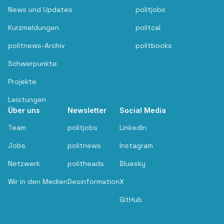
News und Updates
politjobs
Kurzmeldungen
politcal
politnews-Archiv
politbooks
Schwerpunkte
Projekte
Leistungen
Über uns
Newsletter
Social Media
Team
politjobs
LinkedIn
Jobs
politnews
Instagram
Netzwerk
politheads
Bluesky
Wir in den Medien
Desinformation
X
GitHub