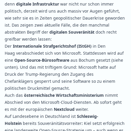
denn
digitale Infrastruktur
war nicht nur schon immer
politisch, derzeit wird uns auch massiv vor Augen geführt,
wie sehr sie es in Zeiten geopolitischer Dauerkrise geworden
ist. Das zeigen zwei aktuelle Fälle, die den manchmal
abstrakten Begriff der
digitalen Souveränität
doch recht
greifbar werden lassen:
Der
Internationale Strafgerichtshof (IStGH)
in Den
Haag
verabschiedet
sich von Microsoft. Stattdessen wird auf
eine
Open-Source-Bürosoftware
aus Bochum gesetzt (siehe
unten). Und das mit triftigem Grund: Microsoft hatte auf
Druck der Trump-Regierung den Zugang des
Chefanklägers
gesperrt
und seine Software so zu einem
politischen Druckmittel gemacht.
Auch das
österreichische
Wirtschaftsministerium
nimmt
Abschied von den Microsoft-Cloud-Diensten. Ab sofort geht
es mit der europäischen
Nextcloud
weiter
.
Auf Landesebene in Deutschland ist
Schleswig-
Holstein
bereits Souveränitätsvorreiter
:
Kiel setzt erfolgreich
eine landesweite Open-Source-Strategie um – auch wenn es