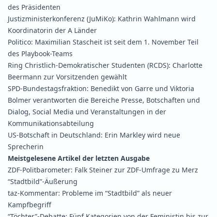
des Präsidenten
Justizministerkonferenz (JuMiKo):
Kathrin Wahlmann wird
Koordinatorin der A Länder
Politico:
Maximilian Stascheit ist seit dem 1. November Teil
des Playbook-Teams
Ring Christlich-Demokratischer Studenten (RCDS):
Charlotte
Beermann zur Vorsitzenden gewählt
SPD-Bundestagsfraktion:
Benedikt von Garre und Viktoria
Bolmer verantworten die Bereiche Presse, Botschaften und
Dialog, Social Media und Veranstaltungen in der
Kommunikationsabteilung
US-Botschaft in Deutschland:
Erin Markley wird neue
Sprecherin
Meistgelesene Artikel der letzten Ausgabe
ZDF-Politbarometer:
Falk Steiner zur ZDF-Umfrage zu Merz
“Stadtbild”-Äußerung
taz-Kommentar:
Probleme im “Stadtbild” als neuer
Kampfbegriff
“Töchter”-Debatte:
Fünf Kategorien von der Feministin bis zur