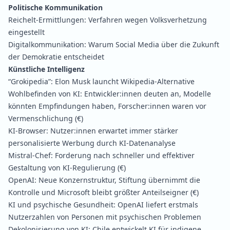
Politische Kommunikation
Reichelt-Ermittlungen:
Verfahren wegen Volksverhetzung
eingestellt
Digitalkommunikation:
Warum Social Media über die Zukunft
der Demokratie entscheidet
Künstliche Intelligenz
“Grokipedia”:
Elon Musk launcht Wikipedia-Alternative
Wohlbefinden von KI:
Entwickler:innen deuten an, Modelle
könnten Empfindungen haben, Forscher:innen waren vor
Vermenschlichung
(€)
KI-Browser:
Nutzer:innen erwartet immer stärker
personalisierte Werbung durch KI-Datenanalyse
Mistral-Chef:
Forderung nach schneller und effektiver
Gestaltung von KI-Regulierung
(€)
OpenAI:
Neue Konzernstruktur, Stiftung übernimmt die
Kontrolle und Microsoft bleibt größter Anteilseigner
(€)
KI und psychische Gesundheit:
OpenAI liefert erstmals
Nutzerzahlen von Personen mit psychischen Problemen
Dekolonisierung von KI:
Chile entwickelt KI für indigene