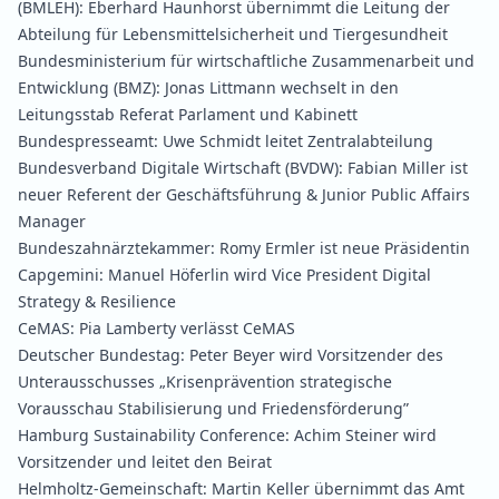
(BMLEH):
Eberhard Haunhorst übernimmt die Leitung der
Abteilung für Lebensmittelsicherheit und Tiergesundheit
Bundesministerium für wirtschaftliche Zusammenarbeit und
Entwicklung (BMZ):
Jonas Littmann wechselt in den
Leitungsstab Referat Parlament und Kabinett
Bundespresseamt:
Uwe Schmidt leitet Zentralabteilung
Bundesverband Digitale Wirtschaft (BVDW):
Fabian Miller ist
neuer Referent der Geschäftsführung & Junior Public Affairs
Manager
Bundeszahnärztekammer:
Romy Ermler ist neue Präsidentin
Capgemini:
Manuel Höferlin wird Vice President Digital
Strategy & Resilience
CeMAS: Pia Lamberty verlässt CeMAS
Deutscher Bundestag:
Peter Beyer wird Vorsitzender des
Unterausschusses „Krisenprävention strategische
Vorausschau Stabilisierung und Friedensförderung”
Hamburg Sustainability Conference:
Achim Steiner wird
Vorsitzender und leitet den Beirat
Helmholtz-Gemeinschaft:
Martin Keller übernimmt das Amt