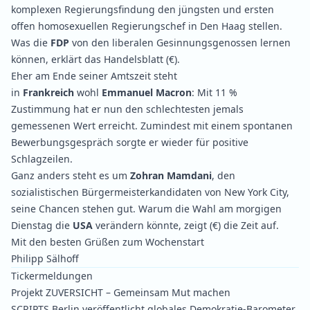
komplexen Regierungsfindung den jüngsten und ersten
offen homosexuellen Regierungschef in Den Haag stellen.
Was die
FDP
von den liberalen Gesinnungsgenossen lernen
können, erklärt das
Handelsblatt
(€).
Eher am Ende seiner Amtszeit steht
in
Frankreich
wohl
Emmanuel Macron
: Mit 11 %
Zustimmung hat er nun den schlechtesten jemals
gemessenen Wert
erreicht
. Zumindest mit einem
spontanen
Bewerbungsgespräch
sorgte er wieder für positive
Schlagzeilen.
Ganz anders steht es um
Zohran Mamdani
, den
sozialistischen Bürgermeisterkandidaten von New York City,
seine
Chancen stehen gut
. Warum die Wahl am morgigen
Dienstag die
USA
verändern könnte,
zeigt
(€) die Zeit auf.
Mit den besten Grüßen zum Wochenstart
Philipp Sälhoff
Tickermeldungen
Projekt ZUVERSICHT – Gemeinsam Mut machen
SCRIPTS Berlin veröffentlicht globales Demokratie-Barometer