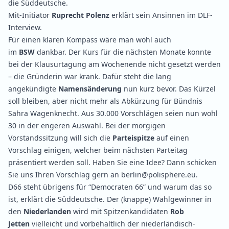
die
Süddeutsche
.
Mit-Initiator
Ruprecht Polenz
erklärt sein Ansinnen im
DLF-
Interview
.
Für einen klaren Kompass wäre man wohl auch
im
BSW
dankbar. Der Kurs für die nächsten Monate konnte
bei der
Klausurtagung
am Wochenende nicht gesetzt werden
– die Gründerin war krank. Dafür steht die lang
angekündigte
Namensänderung
nun kurz bevor. Das Kürzel
soll bleiben, aber nicht mehr als Abkürzung für Bündnis
Sahra Wagenknecht. Aus 30.000 Vorschlägen seien nun wohl
30 in der engeren Auswahl. Bei der morgigen
Vorstandssitzung will sich die
Parteispitze
auf einen
Vorschlag einigen, welcher beim nächsten Parteitag
präsentiert werden soll. Haben Sie eine Idee? Dann schicken
Sie uns Ihren Vorschlag gern an
berlin@polisphere.eu
.
D66 steht übrigens für “Democraten 66” und warum das so
ist, erklärt die
Süddeutsche
. Der (knappe) Wahlgewinner in
den
Niederlanden
wird mit Spitzenkandidaten
Rob
Jetten
vielleicht und vorbehaltlich der niederländisch-