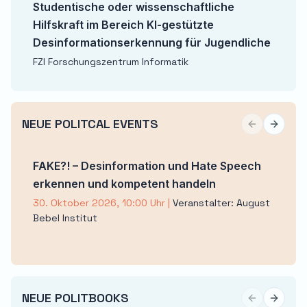
Studentische oder wissenschaftliche
Hilfskraft im Bereich KI-gestützte
Desinformationserkennung für Jugendliche
FZI Forschungszentrum Informatik
NEUE POLITCAL EVENTS
Previous sli
Next sl
FAKE?! – Desinformation und Hate Speech
erkennen und kompetent handeln
30. Oktober 2026, 10:00 Uhr
|
Veranstalter: August
Bebel Institut
NEUE POLITBOOKS
Previous sli
Next sl