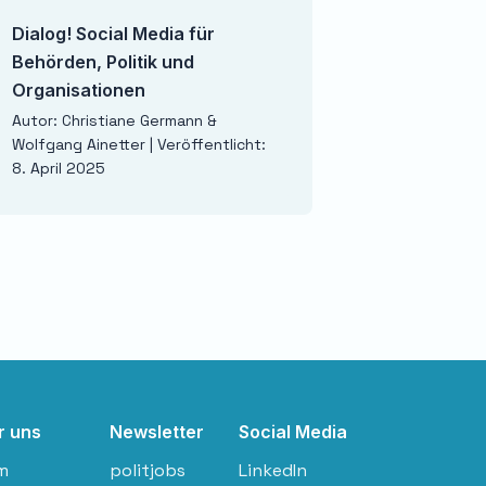
Dialog! Social Media für
Wenn Russland gew
Behörden, Politik und
Szenario
Organisationen
Autor: Carlo Masala | 
1. April 2025
Autor: Christiane Germann &
Wolfgang Ainetter | Veröffentlicht:
8. April 2025
r uns
Newsletter
Social Media
m
politjobs
LinkedIn