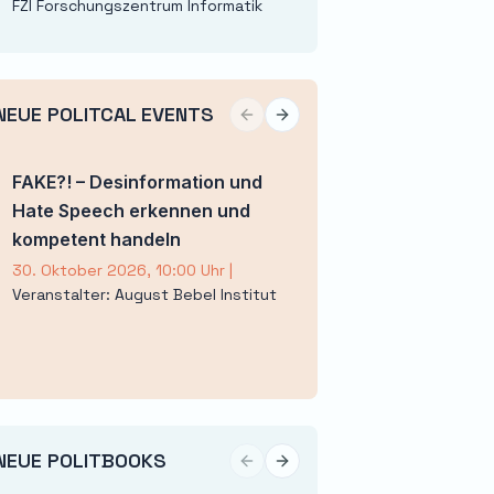
FZI Forschungszentrum Informatik
NEUE POLITCAL EVENTS
Previous slide
Next slide
FAKE?! – Desinformation und
XXX. Theodor-Lit
Hate Speech erkennen und
– Deutschland und
kompetent handeln
Zeitenwende
30. Oktober 2026, 10:00 Uhr
|
17. November 2026, 9
Veranstalter: August Bebel Institut
Veranstalter: Deuts
Gesellschaft e. V.
NEUE POLITBOOKS
Previous slide
Next slide