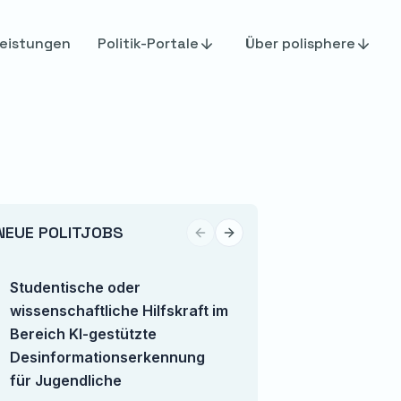
eistungen
Politik-Portale
Über polisphere
NEUE POLITJOBS
Previous slide
Next slide
Studentische oder
TikTok Content Cr
wissenschaftliche Hilfskraft im
(m/w/d)
Bereich KI-gestützte
European Center for 
Desinformationserkennung
für Jugendliche