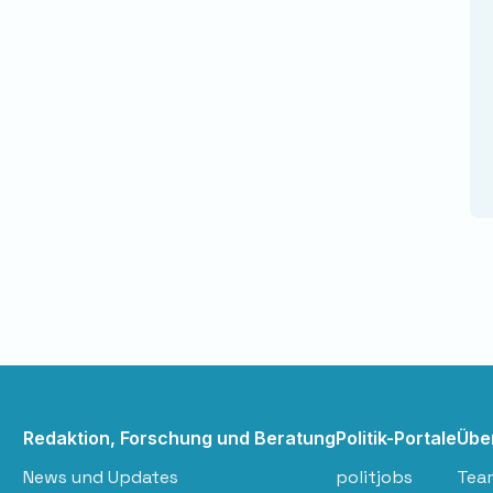
Redaktion, Forschung und Beratung
Politik-Portale
Übe
News und Updates
politjobs
Tea