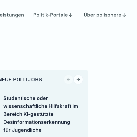
eistungen
Politik-Portale
Über polisphere
NEUE POLITJOBS
Previous slide
Next slide
Studentische oder
TikTok Content Cr
wissenschaftliche Hilfskraft im
(m/w/d)
Bereich KI-gestützte
European Center for 
Desinformationserkennung
für Jugendliche