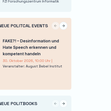
FZI Forschungszentrum Informatik
NEUE POLITCAL EVENTS
Previous slide
Next slide
FAKE?! – Desinformation und
XXX. Theodor-Lit
Hate Speech erkennen und
– Deutschland und
kompetent handeln
Zeitenwende
30. Oktober 2026, 10:00 Uhr
|
17. November 2026, 9
Veranstalter: August Bebel Institut
Veranstalter: Deuts
Gesellschaft e. V.
NEUE POLITBOOKS
Previous slide
Next slide