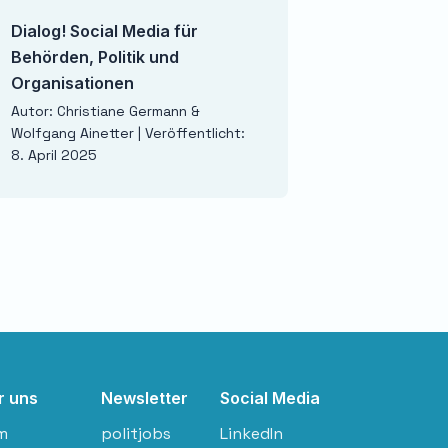
Dialog! Social Media für
Wenn Russland gew
Behörden, Politik und
Szenario
Organisationen
Autor: Carlo Masala | 
1. April 2025
Autor: Christiane Germann &
Wolfgang Ainetter | Veröffentlicht:
8. April 2025
r uns
Newsletter
Social Media
m
politjobs
LinkedIn