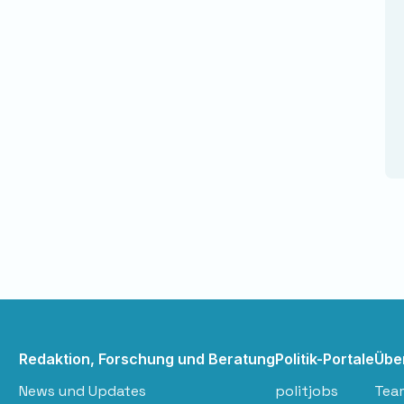
Redaktion, Forschung und Beratung
Politik-Portale
Übe
News und Updates
politjobs
Tea