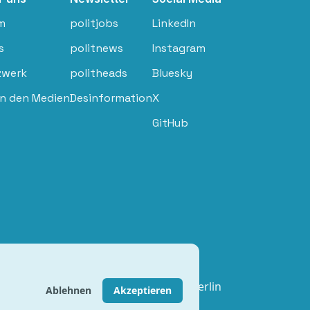
m
politjobs
LinkedIn
s
politnews
Instagram
zwerk
politheads
Bluesky
in den Medien
Desinformation
X
GitHub
ere GmbH, Chausseestraße 5, 10115 Berlin
Ablehnen
Akzeptieren