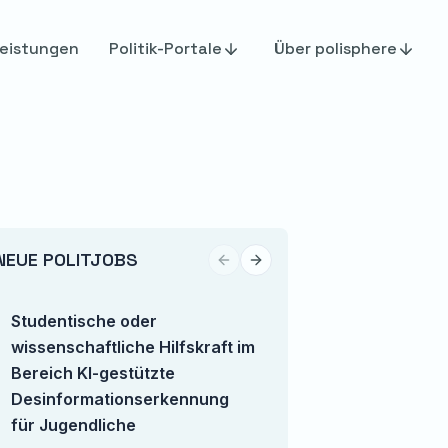
eistungen
Politik-Portale
Über polisphere
NEUE POLITJOBS
Previous slide
Next slide
Studentische oder
TikTok Content Cr
wissenschaftliche Hilfskraft im
(m/w/d)
Bereich KI-gestützte
European Center for 
Desinformationserkennung
für Jugendliche