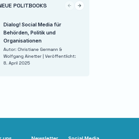
NEUE POLITBOOKS
Previous slide
Next slide
Dialog! Social Media für
Wenn Russland gew
Behörden, Politik und
Szenario
Organisationen
Autor: Carlo Masala | 
1. April 2025
Autor: Christiane Germann &
Wolfgang Ainetter | Veröffentlicht:
8. April 2025
r uns
Newsletter
Social Media