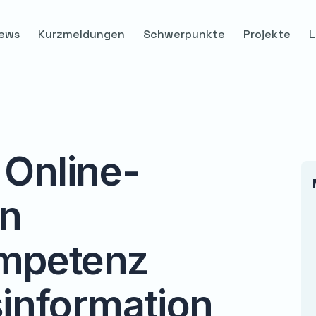
ews
Kurzmeldungen
Schwerpunkte
Projekte
L
 Online-
en
mpetenz
information