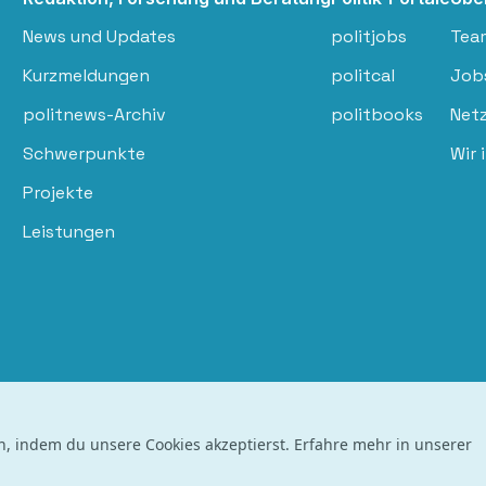
News und Updates
politjobs
Tea
Kurzmeldungen
politcal
Job
politnews-Archiv
politbooks
Net
Schwerpunkte
Wir 
Projekte
Leistungen
n, indem du unsere Cookies akzeptierst. Erfahre mehr in unserer
polisph