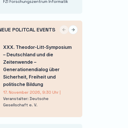
FZI Forschungszentrum Informatik
NEUE POLITCAL EVENTS
Previous slide
Next slide
XXX. Theodor-Litt-Symposium
Stimme(n) der Jug
– Deutschland und die
Jugendforum Nie
Zeitenwende –
3. November 2026, 1
Veranstalter: Deuts
Generationendialog über
Gesellschaft e. V.
Sicherheit, Freiheit und
politische Bildung
17. November 2026, 9:30 Uhr
|
Veranstalter: Deutsche
Gesellschaft e. V.