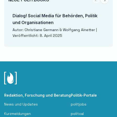
Previous sli
Next sl
Dialog! Social Media für Behörden, Politik
und Organisationen
Autor: Christiane Germann & Wolfgang Ainetter |
Veröffentlicht: 8. April 2025
Redaktion, Forschung und Beratung
Politik-Portale
News und Updates
politjobs
Kurzmeldungen
politcal