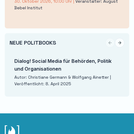
30. Oktober 2026, 10:00 Uhr
|
Veranstalter: August
Bebel Institut
NEUE POLITBOOKS
Previous sli
Next sl
Dialog! Social Media für Behörden, Politik
und Organisationen
Autor: Christiane Germann & Wolfgang Ainetter |
Veröffentlicht: 8. April 2025