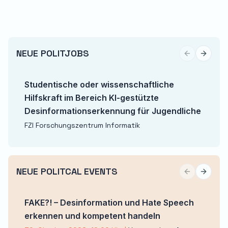
NEUE POLITJOBS
Previous sli
Next sl
Studentische oder wissenschaftliche
Hilfskraft im Bereich KI-gestützte
Desinformationserkennung für Jugendliche
FZI Forschungszentrum Informatik
NEUE POLITCAL EVENTS
Previous sli
Next sl
FAKE?! – Desinformation und Hate Speech
erkennen und kompetent handeln