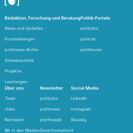
Redaktion, Forschung und Beratung
Politik-Portale
News und Updates
politjobs
Kurzmeldungen
politcal
politnews-Archiv
politbooks
Schwerpunkte
Projekte
Leistungen
Über uns
Newsletter
Social Media
Team
politjobs
LinkedIn
Jobs
politnews
Instagram
Netzwerk
politheads
Bluesky
Wir in den Medien
Desinformation
X