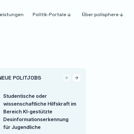
eistungen
Politik-Portale
Über polisphere
NEUE POLITJOBS
Previous slide
Next slide
Studentische oder
TikTok Content Cr
wissenschaftliche Hilfskraft im
(m/w/d)
Bereich KI-gestützte
European Center for 
Desinformationserkennung
für Jugendliche