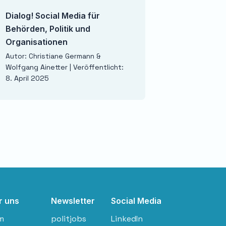
Dialog! Social Media für
Wenn Russland gew
Behörden, Politik und
Szenario
Organisationen
Autor: Carlo Masala | 
1. April 2025
Autor: Christiane Germann &
Wolfgang Ainetter | Veröffentlicht:
8. April 2025
r uns
Newsletter
Social Media
m
politjobs
LinkedIn