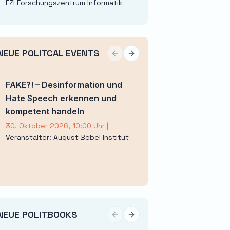
FZI Forschungszentrum Informatik
NEUE POLITCAL EVENTS
Previous slide
Next slide
FAKE?! – Desinformation und
XXX. Theodor-Lit
Hate Speech erkennen und
– Deutschland und
kompetent handeln
Zeitenwende
30. Oktober 2026, 10:00 Uhr
|
17. November 2026, 9
Veranstalter: August Bebel Institut
Veranstalter: Deuts
Gesellschaft e. V.
NEUE POLITBOOKS
Previous slide
Next slide