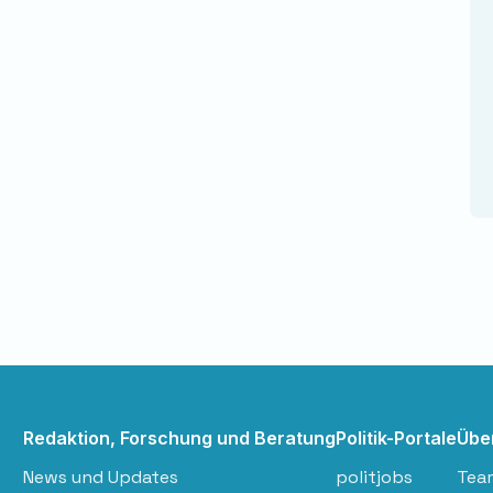
Redaktion, Forschung und Beratung
Politik-Portale
Übe
News und Updates
politjobs
Tea