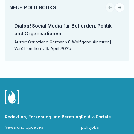
NEUE POLITBOOKS
Previous sli
Next sl
Dialog! Social Media für Behörden, Politik
und Organisationen
Autor: Christiane Germann & Wolfgang Ainetter |
Veröffentlicht: 8. April 2025
Redaktion, Forschung und Beratung
Politik-Portale
News und Updates
politjobs