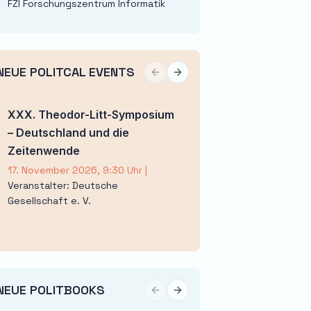
FZI Forschungszentrum Informatik
NEUE POLITCAL EVENTS
Previous slide
Next slide
XXX. Theodor-Litt-Symposium
Stimme(n) der Jug
– Deutschland und die
Jugendforum Nie
Zeitenwende
3. November 2026, 1
Veranstalter: Deuts
17. November 2026, 9:30 Uhr
|
Gesellschaft e. V.
Veranstalter: Deutsche
Gesellschaft e. V.
NEUE POLITBOOKS
Previous slide
Next slide