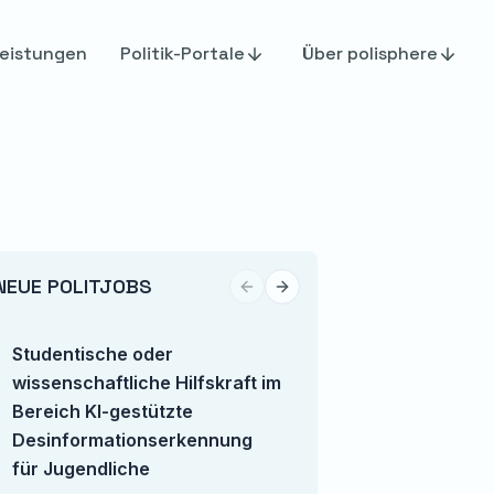
eistungen
Politik-Portale
Über polisphere
NEUE POLITJOBS
Previous slide
Next slide
Studentische oder
TikTok Content Cr
wissenschaftliche Hilfskraft im
(m/w/d)
Bereich KI-gestützte
European Center for 
Desinformationserkennung
für Jugendliche