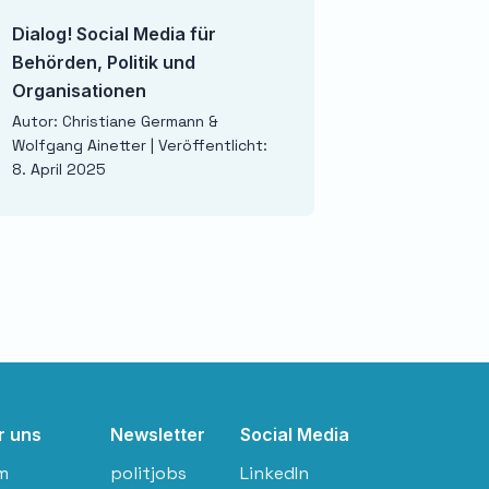
Dialog! Social Media für
Wenn Russland gew
Behörden, Politik und
Szenario
Organisationen
Autor: Carlo Masala | 
1. April 2025
Autor: Christiane Germann &
Wolfgang Ainetter | Veröffentlicht:
8. April 2025
r uns
Newsletter
Social Media
m
politjobs
LinkedIn