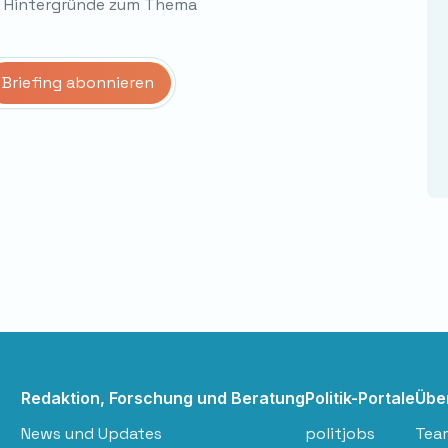
d Hintergründe zum Thema
Redaktion, Forschung und Beratung
Politik-Portale
Übe
News und Updates
politjobs
Tea