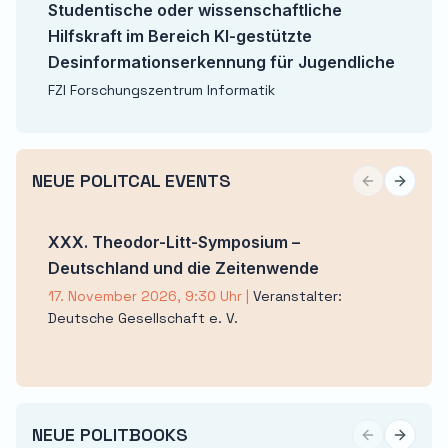
Studentische oder wissenschaftliche
Hilfskraft im Bereich KI-gestützte
Desinformationserkennung für Jugendliche
FZI Forschungszentrum Informatik
NEUE POLITCAL EVENTS
Previous sli
Next sl
XXX. Theodor-Litt-Symposium –
Deutschland und die Zeitenwende
17. November 2026, 9:30 Uhr
|
Veranstalter:
Deutsche Gesellschaft e. V.
NEUE POLITBOOKS
Previous sli
Next sl