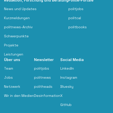
Redaktion, Forschung und Beratung
Politik-Portale
News und Updates
politjobs
Kurzmeldungen
politcal
politnews-Archiv
politbooks
Schwerpunkte
Projekte
Leistungen
Über uns
Newsletter
Social Media
Team
politjobs
LinkedIn
Jobs
politnews
Instagram
Netzwerk
politheads
Bluesky
Wir in den Medien
Desinformation
X
GitHub