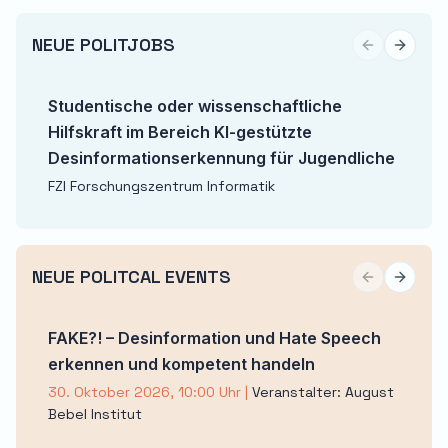
NEUE POLITJOBS
Previous sli
Next sl
Studentische oder wissenschaftliche
Hilfskraft im Bereich KI-gestützte
Desinformationserkennung für Jugendliche
FZI Forschungszentrum Informatik
NEUE POLITCAL EVENTS
Previous sli
Next sl
FAKE?! – Desinformation und Hate Speech
erkennen und kompetent handeln
30. Oktober 2026, 10:00 Uhr
|
Veranstalter: August
Bebel Institut