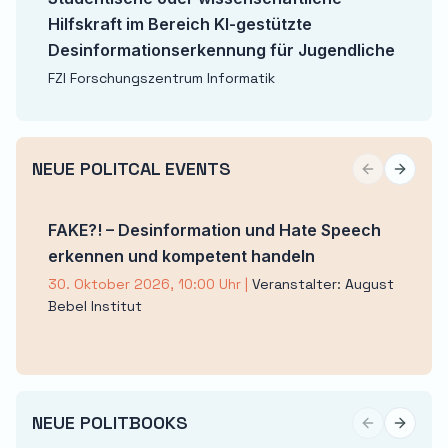
Hilfskraft im Bereich KI-gestützte
Desinformationserkennung für Jugendliche
FZI Forschungszentrum Informatik
NEUE POLITCAL EVENTS
Previous sli
Next sl
FAKE?! – Desinformation und Hate Speech
erkennen und kompetent handeln
30. Oktober 2026, 10:00 Uhr
|
Veranstalter: August
Bebel Institut
NEUE POLITBOOKS
Previous sli
Next sl