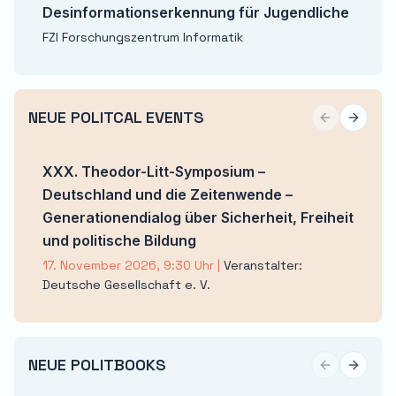
Desinformationserkennung für Jugendliche
FZI Forschungszentrum Informatik
NEUE POLITCAL EVENTS
Previous sli
Next sl
XXX. Theodor-Litt-Symposium –
Deutschland und die Zeitenwende –
Generationendialog über Sicherheit, Freiheit
und politische Bildung
17. November 2026, 9:30 Uhr
|
Veranstalter:
Deutsche Gesellschaft e. V.
NEUE POLITBOOKS
Previous sli
Next sl