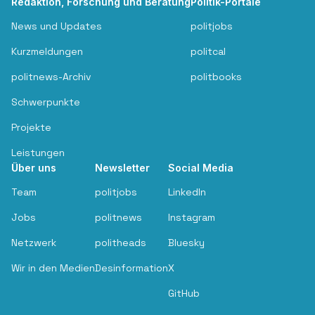
Redaktion, Forschung und Beratung
Politik-Portale
News und Updates
politjobs
Kurzmeldungen
politcal
politnews-Archiv
politbooks
Schwerpunkte
Projekte
Leistungen
Über uns
Newsletter
Social Media
Team
politjobs
LinkedIn
Jobs
politnews
Instagram
Netzwerk
politheads
Bluesky
Wir in den Medien
Desinformation
X
GitHub