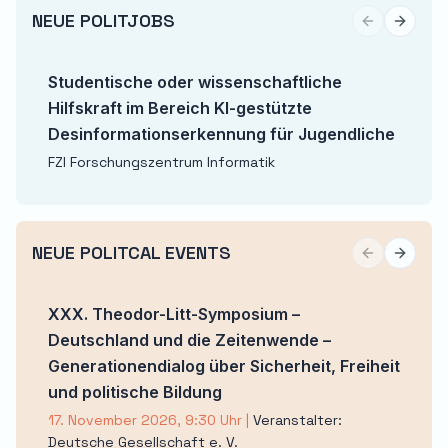
NEUE POLITJOBS
Previous sli
Next sl
Studentische oder wissenschaftliche
Hilfskraft im Bereich KI-gestützte
Desinformationserkennung für Jugendliche
FZI Forschungszentrum Informatik
NEUE POLITCAL EVENTS
Previous sli
Next sl
XXX. Theodor-Litt-Symposium –
Deutschland und die Zeitenwende –
Generationendialog über Sicherheit, Freiheit
und politische Bildung
17. November 2026, 9:30 Uhr
|
Veranstalter:
Deutsche Gesellschaft e. V.