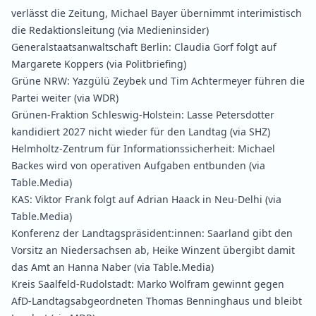
verlässt die Zeitung, Michael Bayer übernimmt interimistisch
die Redaktionsleitung
(via Medieninsider)
Generalstaatsanwaltschaft Berlin:
Claudia Gorf folgt auf
Margarete Koppers
(via Politbriefing)
Grüne NRW:
Yazgülü Zeybek und Tim Achtermeyer führen die
Partei weiter
(via WDR)
Grünen-Fraktion Schleswig-Holstein:
Lasse Petersdotter
kandidiert 2027 nicht wieder für den Landtag
(via SHZ)
Helmholtz-Zentrum für Informationssicherheit:
Michael
Backes wird von operativen Aufgaben entbunden
(via
Table.Media)
KAS:
Viktor Frank folgt auf Adrian Haack in Neu-Delhi
(via
Table.Media)
Konferenz der Landtagspräsident:innen:
Saarland gibt den
Vorsitz an Niedersachsen ab, Heike Winzent übergibt damit
das Amt an Hanna Naber
(via Table.Media)
Kreis Saalfeld-Rudolstadt:
Marko Wolfram gewinnt gegen
AfD-Landtagsabgeordneten Thomas Benninghaus und bleibt