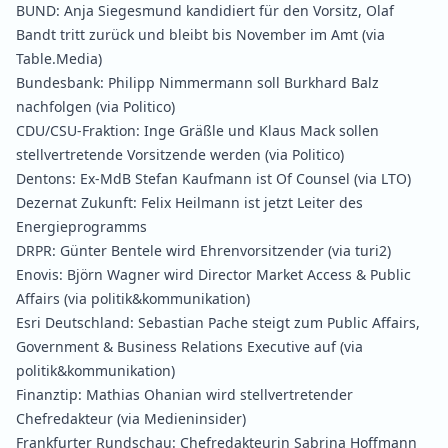
BUND:
Anja Siegesmund kandidiert für den Vorsitz, Olaf
Bandt tritt zurück und bleibt bis November im Amt
(via
Table.Media)
Bundesbank:
Philipp Nimmermann soll Burkhard Balz
nachfolgen
(via Politico)
CDU/CSU-Fraktion:
Inge Gräßle und Klaus Mack sollen
stellvertretende Vorsitzende werden
(via Politico)
Dentons:
Ex-MdB Stefan Kaufmann ist Of Counsel
(via LTO)
Dezernat Zukunft:
Felix Heilmann ist jetzt Leiter des
Energieprogramms
DRPR:
Günter Bentele wird Ehrenvorsitzender
(via turi2)
Enovis:
Björn Wagner wird Director Market Access & Public
Affairs
(via politik&kommunikation)
Esri Deutschland:
Sebastian Pache steigt zum Public Affairs,
Government & Business Relations Executive auf
(via
politik&kommunikation)
Finanztip:
Mathias Ohanian wird stellvertretender
Chefredakteur
(via Medieninsider)
Frankfurter Rundschau:
Chefredakteurin Sabrina Hoffmann