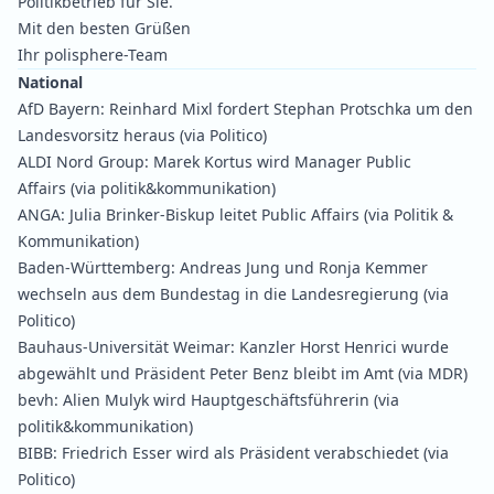
Politikbetrieb für Sie.
Mit den besten Grüßen
Ihr polisphere-Team
National
AfD Bayern:
Reinhard Mixl fordert Stephan Protschka um den
Landesvorsitz heraus
(via Politico)
ALDI Nord Group:
Marek Kortus wird Manager Public
Affairs
(via politik&kommunikation)
ANGA:
Julia Brinker-Biskup leitet Public Affairs
(via Politik &
Kommunikation)
Baden-Württemberg:
Andreas Jung und Ronja Kemmer
wechseln aus dem Bundestag in die Landesregierung
(via
Politico)
Bauhaus-Universität Weimar:
Kanzler Horst Henrici wurde
abgewählt und Präsident Peter Benz bleibt im Amt
(via MDR)
bevh:
Alien Mulyk wird Hauptgeschäftsführerin
(via
politik&kommunikation)
BIBB:
Friedrich Esser wird als Präsident verabschiedet
(via
Politico)