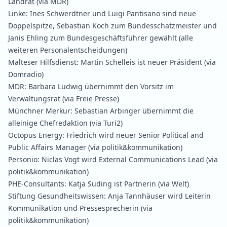
Landrat
(via MDR)
Linke:
Ines Schwerdtner und Luigi Pantisano sind neue
Doppelspitze, Sebastian Koch zum Bundesschatzmeister und
Janis Ehling zum Bundesgeschäftsführer gewählt (alle
weiteren Personalentscheidungen)
Malteser Hilfsdienst:
Martin Schelleis ist neuer Präsident
(via
Domradio)
MDR:
Barbara Ludwig übernimmt den Vorsitz im
Verwaltungsrat
(via Freie Presse)
Münchner Merkur:
Sebastian Arbinger übernimmt die
alleinige Chefredaktion
(via Turi2)
Octopus Energy:
Friedrich wird neuer Senior Political and
Public Affairs Manager
(via politik&kommunikation)
Personio:
Niclas Vogt wird External Communications Lead
(via
politik&kommunikation)
PHE-Consultants:
Katja Suding ist Partnerin
(via Welt)
Stiftung Gesundheitswissen:
Anja Tannhäuser wird Leiterin
Kommunikation und Pressesprecherin
(via
politik&kommunikation)