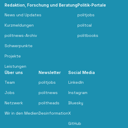
Redaktion, Forschung und Beratung
Politik-Portale
News und Updates
politjobs
Kurzmeldungen
politcal
politnews-Archiv
politbooks
Schwerpunkte
Projekte
Leistungen
Über uns
Newsletter
Social Media
Team
politjobs
LinkedIn
Jobs
politnews
Instagram
Netzwerk
politheads
Bluesky
Wir in den Medien
Desinformation
X
GitHub