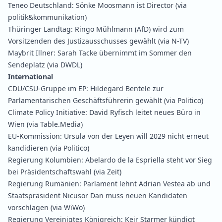
Teneo Deutschland:
Sönke Moosmann ist Director
(via
politik&kommunikation)
Thüringer Landtag:
Ringo Mühlmann (AfD) wird zum
Vorsitzenden des Justizausschusses gewählt
(via N-TV)
Maybrit Illner:
Sarah Tacke übernimmt im Sommer den
Sendeplatz
(via DWDL)
International
CDU/CSU-Gruppe im EP:
Hildegard Bentele zur
Parlamentarischen Geschäftsführerin gewählt
(via Politico)
Climate Policy Initiative:
David Ryfisch leitet neues Büro in
Wien
(via Table.Media)
EU-Kommission:
Ursula von der Leyen will 2029 nicht erneut
kandidieren
(via Politico)
Regierung Kolumbien:
Abelardo de la Espriella steht vor Sieg
bei Präsidentschaftswahl
(via Zeit)
Regierung Rumänien:
Parlament lehnt Adrian Vestea ab und
Staatspräsident Nicusor Dan muss neuen Kandidaten
vorschlagen
(via WiWo)
Regierung Vereinigtes Königreich:
Keir Starmer kündigt