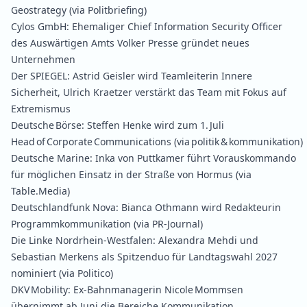
Geostrategy
(via Politbriefing)
Cylos GmbH:
Ehemaliger Chief Information Security Officer
des Auswärtigen Amts Volker Presse gründet neues
Unternehmen
Der SPIEGEL:
Astrid Geisler wird Teamleiterin Innere
Sicherheit
,
Ulrich Kraetzer verstärkt das Team mit Fokus auf
Extremismus
Deutsche Börse:
Steffen Henke wird zum 1. Juli
Head of Corporate Communications
(via politik & kommunikation)
Deutsche Marine:
Inka von Puttkamer führt Vorauskommando
für möglichen Einsatz in der Straße von Hormus
(via
Table.Media)
Deutschlandfunk Nova:
Bianca Othmann wird Redakteurin
Programmkommunikation
(via PR‑Journal)
Die Linke Nordrhein‑Westfalen:
Alexandra Mehdi und
Sebastian Merkens als Spitzenduo für Landtagswahl 2027
nominiert
(via Politico)
DKV Mobility:
Ex-Bahnmanagerin Nicole Mommsen
übernimmt ab Juni die Bereiche Kommunikation