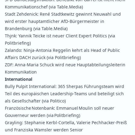
Kommunikationschef
(via Table.Media)
Stadt Zehdenick:
René Stadtkewitz gewinnt Neuwahl und
wird erster hauptamtlicher AfD‑Bürgermeister in
Brandenburg
(via Table.Media)
Thjnk:
Yannik Teicke ist neuer Client Expert Politics
(via
Politbriefing)
Zalando:
Ninja-Antonia Reggelin kehrt als Head of Public
Affairs DACH zurück
(via Politbriefing)
ZDF:
Anna-Maria Schuck wird neue Hauptabteilungsleiterin
Kommunikation
International
Bully Pulpit International:
365 Sherpas Führungsteam wird
Teil des europäischen Leadership-Teams und beteiligt sich
als Gesellschafter
(via Politico)
Französische Notenbank:
Emmanuel Moulin soll neuer
Gouverneur werden
(via Politbriefing)
Grayling:
Stephanie Kerbl-Cortella, Valerie Pechhacker-Preiß
und Franziska Wamsler werden Senior