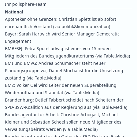
Ihr polisphere-Team
National
Apotheker ohne Grenzen:
Christian Splett ist ab sofort
ehrenamtlich Vorstand
(via politik&kommunikation)
Bayer:
Sarah Hartwich wird Senior Manager Democratic
Engagement
BMBFSFJ:
Petra Spoo‑Ludwig ist eines von 15 neuen
Mitgliedern des Bundesjugendkuratoriums
(via Table.Media)
BMI und BMVG:
Andrea Schumacher steht neuer
Planungsgruppe vor, Daniel Mucha ist für die Umsetzung
zuständig
(via Table.Media)
BMZ:
Volker Oel wird Leiter der neuen Superabteilung
Wiederaufbau und Stabilität
(via Table.Media)
Brandenburg:
Detlef Tabbert scheidet nach Scheitern der
SPD‑BSW‑Koalition aus der Regierung aus
(via Table.Media)
Bundesagentur für Arbeit:
Christine Arbogast, Michael
Kleiner und Sebastian Scheel sollen neue Mitglieder des
Verwaltungsbeirats werden
(via Table.Media)
Bundesbeauftragte für die Opfer der SED-Diktatur:
Evelyn