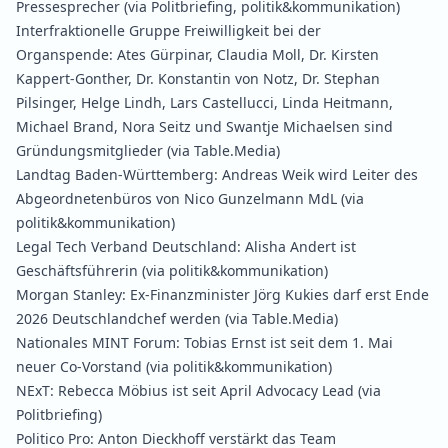
Pressesprecher
(via Politbriefing, politik&kommunikation)
Interfraktionelle Gruppe Freiwilligkeit bei der
Organspende:
Ates Gürpinar, Claudia Moll, Dr. Kirsten
Kappert‑Gonther, Dr. Konstantin von Notz, Dr. Stephan
Pilsinger, Helge Lindh, Lars Castellucci, Linda Heitmann,
Michael Brand, Nora Seitz und Swantje Michaelsen sind
Gründungsmitglieder
(via Table.Media)
Landtag Baden‑Württemberg:
Andreas Weik wird Leiter des
Abgeordnetenbüros von Nico Gunzelmann MdL
(via
politik&kommunikation)
Legal Tech Verband Deutschland:
Alisha Andert ist
Geschäftsführerin
(via politik&kommunikation)
Morgan Stanley:
Ex-Finanzminister Jörg Kukies darf erst Ende
2026 Deutschlandchef werden
(via Table.Media)
Nationales MINT Forum:
Tobias Ernst ist seit dem 1. Mai
neuer Co‑Vorstand
(via politik&kommunikation)
NExT:
Rebecca Möbius ist seit April Advocacy Lead
(via
Politbriefing)
Politico Pro:
Anton Dieckhoff verstärkt das Team