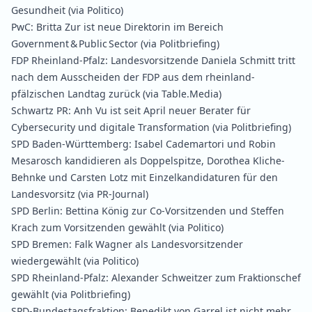
Gesundheit
(via Politico)
PwC:
Britta Zur ist neue Direktorin im Bereich
Government & Public Sector
(via Politbriefing)
FDP Rheinland-Pfalz:
Landesvorsitzende Daniela Schmitt tritt
nach dem Ausscheiden der FDP aus dem rheinland-
pfälzischen Landtag zurück
(via Table.Media)
Schwartz PR:
Anh Vu ist seit April neuer Berater für
Cybersecurity und digitale Transformation
(via Politbriefing)
SPD Baden-Württemberg:
Isabel Cademartori und Robin
Mesarosch kandidieren als Doppelspitze, Dorothea Kliche-
Behnke und Carsten Lotz mit Einzelkandidaturen für den
Landesvorsitz
(via PR-Journal)
SPD Berlin:
Bettina König zur Co‑Vorsitzenden und Steffen
Krach zum Vorsitzenden gewählt
(via Politico)
SPD Bremen:
Falk Wagner als Landesvorsitzender
wiedergewählt
(via Politico)
SPD Rheinland-Pfalz:
Alexander Schweitzer zum Fraktionschef
gewählt
(via Politbriefing)
SPD-Bundestagsfraktion:
Benedikt von Garrel ist nicht mehr