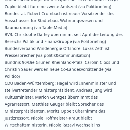
Zupke bleibt für eine zweite Amtszeit
(via Politbriefing)
Bundesrat:
Robert Crumbach ist neuer Vorsitzender des
Ausschusses für Städtebau, Wohnungswesen und
Raumordnung
(via Table.Media)
BVR:
Christophe Darley übernimmt seit April die Leitung des
Bereichs Politik und FinanzGruppe
(via Politbriefing)
Bundesverband Windenergie Offshore:
Lukas Zeth ist
Pressesprecher
(via politik&kommunikation)
Bündnis 90/Die Grünen Rheinland‑Pfalz:
Carolin Cloos und
Christin Sauer werden neue Co‑Landesvorsitzende
(via
Politico)
CDU Baden‑Württemberg:
Hagel wird Innenminister und
stellvertretender Ministerpräsident,
Andreas Jung wird
Kultusminister
,
Marion Gentges übernimmt das
Agrarressort
,
Matthias Gauger bleibt Sprecher des
Ministerpräsidenten
,
Moritz Oppelt übernimmt das
Justizressort
,
Nicole Hoffmeister‑Kraut bleibt
Wirtschaftsministerin
,
Nicole Razavi wechselt ins