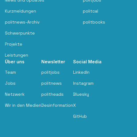
News und Updates
politjobs
Kurzmeldungen
politcal
politnews-Archiv
politbooks
Schwerpunkte
Projekte
Leistungen
Über uns
Newsletter
Social Media
Team
politjobs
LinkedIn
Jobs
politnews
Instagram
Netzwerk
politheads
Bluesky
Wir in den Medien
Desinformation
X
GitHub