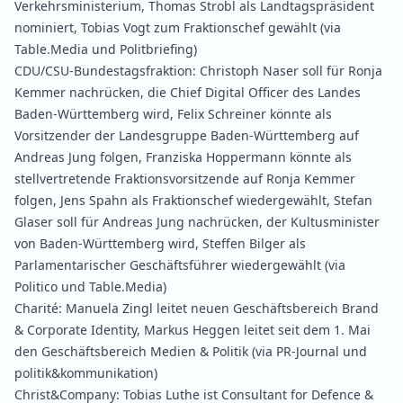
Verkehrsministerium
,
Thomas Strobl als Landtagspräsident
nominiert
,
Tobias Vogt zum Fraktionschef gewählt
(via
Table.Media und Politbriefing)
CDU/CSU‑Bundestagsfraktion:
Christoph Naser soll für Ronja
Kemmer nachrücken, die Chief Digital Officer des Landes
Baden‑Württemberg wird
,
Felix Schreiner könnte als
Vorsitzender der Landesgruppe Baden‑Württemberg auf
Andreas Jung folgen
,
Franziska Hoppermann könnte als
stellvertretende Fraktionsvorsitzende auf Ronja Kemmer
folgen
,
Jens Spahn als Fraktionschef wiedergewählt
,
Stefan
Glaser soll für Andreas Jung nachrücken, der Kultusminister
von Baden‑Württemberg wird
,
Steffen Bilger als
Parlamentarischer Geschäftsführer wiedergewählt
(via
Politico und Table.Media)
Charité:
Manuela Zingl leitet neuen Geschäftsbereich Brand
& Corporate Identity
,
Markus Heggen leitet seit dem 1. Mai
den Geschäftsbereich Medien & Politik
(via PR‑Journal und
politik&kommunikation)
Christ&Company:
Tobias Luthe ist Consultant for Defence &