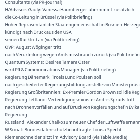
Consultants
(via PR‑Journal)
H/Advisors Gauly:
Vanessa Haumberger übernimmt zusätzlich
die Co‑Leitung in Brüssel
(via Politbriefing)
Hoher Repräsentant der Staatengemeinschaft in Bosnien‑Herze
kündigt nach Druck aus den USA
seinen Rücktritt an
(via Politbriefing)
ÖVP:
August Wöginger tritt
nach Verurteilung wegen Amtsmissbrauch zurück
(via Politbriefin
Quantum Systems:
Desiree Tamara Oster
wird PR & Communications Manager
(via Politbriefing)
Regierung Dänemark:
Troels Lund Poulsen soll
nach gescheiterter Regierungsbildung anstelle von Ministerpräs
Regierung Großbritannien:
Ex‑Premier Gordon Brown soll die Reg
Regierung Lettland:
Verteidigungsminister Andris Spruds tritt
nach Drohnenvorfällen und auf Druck von Regierungschefin Evika S
Regierung
Russland:
Alexander Chaiko zum neuen Chef der Luftwaffe ernan
W Social:
Bundesdatenschutzbeauftragte Louisa Specht
Riemenschneider sitzt im Advisory Board
(via Table.Media)