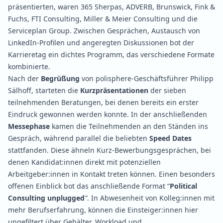
präsentierten, waren 365 Sherpas, ADVERB, Brunswick, Fink &
Fuchs, FTI Consulting, Miller & Meier Consulting und die
Serviceplan Group. Zwischen Gesprächen, Austausch von
LinkedIn-Profilen und angeregten Diskussionen bot der
Karrieretag ein dichtes Programm, das verschiedene Formate
kombinierte.
Nach der
Begrüßung
von polisphere-Geschäftsführer Philipp
Sälhoff, starteten die
Kurzpräsentationen
der sieben
teilnehmenden Beratungen, bei denen bereits ein erster
Eindruck gewonnen werden konnte. In der anschließenden
Messephase
kamen die Teilnehmenden an den Ständen ins
Gespräch, während parallel die beliebten
Speed Dates
stattfanden. Diese ähneln Kurz-Bewerbungsgesprächen, bei
denen Kandidat:innen direkt mit potenziellen
Arbeitgeber:innen in Kontakt treten können. Einen besonders
offenen Einblick bot das anschließende Format “
Political
Consulting unplugged
”
. In Abwesenheit von Kolleg:innen mit
mehr Berufserfahrung, können die Einsteiger:innen hier
ungefiltert über Gehälter, Workload und