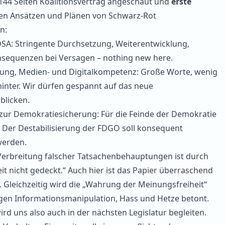
144 Seiten Koalitionsvertrag angeschaut und
erste
en Ansätzen und Plänen von Schwarz-Rot
n:
 DSA: Stringente Durchsetzung, Weiterentwicklung,
sequenzen bei Versagen – nothing new here.
erung, Medien- und Digitalkompetenz: Große Worte, wenig
inter. Wir dürfen gespannt auf das neue
blicken.
 zur Demokratiesicherung: Für die Feinde der Demokratie
z“. Der Destabilisierung der FDGO soll konsequent
werden.
Verbreitung falscher Tatsachenbehauptungen ist durch
it nicht gedeckt.“ Auch hier ist das Papier überraschend
 Gleichzeitig wird die „Wahrung der Meinungsfreiheit“
en Informationsmanipulation, Hass und Hetze betont.
ird uns also auch in der nächsten Legislatur begleiten.