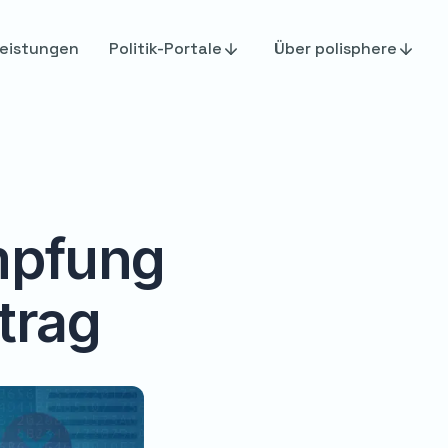
eistungen
Politik-Portale
Über polisphere
mpfung
trag