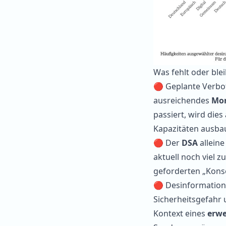
Was fehlt oder blei
🔴 Geplante Verb
ausreichendes
Mon
passiert, wird die
Kapazitäten ausbau
🔴 Der
DSA
alleine
aktuell noch viel z
geforderten „Kons
🔴 Desinformation
Sicherheitsgefahr 
Kontext eines
erwe