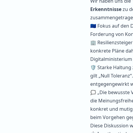
Wir haben uns die 
Erkenntnisse
zu d
zusammengetrage
🇪🇺 Fokus auf den
Forderung von Kon
🏢 Resilienzsteig
konkrete Pläne dah
Digitalministerium 
🛡️ Starke Haltung
gilt „Null Toleran
entgegengewirkt 
🗯️ „Die bewusste 
die Meinungsfreihe
konkret und mutig.
beim Vorgehen geg
Diese Diskussion w