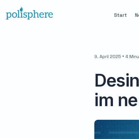
Start
N
•
9. April 2025
4 Min
Desi
im ne