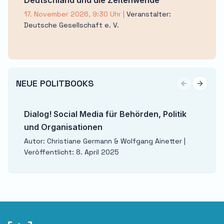
Deutschland und die Zeitenwende
17. November 2026, 9:30 Uhr
|
Veranstalter:
Deutsche Gesellschaft e. V.
NEUE POLITBOOKS
Previous sli
Next sl
Dialog! Social Media für Behörden, Politik
und Organisationen
Autor: Christiane Germann & Wolfgang Ainetter |
Veröffentlicht: 8. April 2025