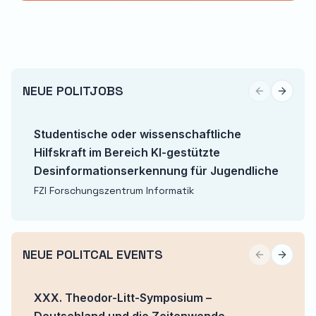
NEUE POLITJOBS
Previous sli
Next sl
Studentische oder wissenschaftliche
Hilfskraft im Bereich KI-gestützte
Desinformationserkennung für Jugendliche
FZI Forschungszentrum Informatik
NEUE POLITCAL EVENTS
Previous sli
Next sl
XXX. Theodor-Litt-Symposium –