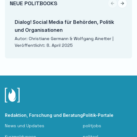
NEUE POLITBOOKS
Previous sli
Next sl
Dialog! Social Media für Behörden, Politik
und Organisationen
Autor: Christiane Germann & Wolfgang Ainetter |
Veröffentlicht: 8. April 2025
Redaktion, Forschung und Beratung
Politik-Portale
News und Updates
politjobs
Kurzmeldungen
politcal