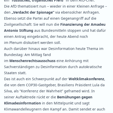
ein
“russisches, trojanisches Pferd”
in dem AfD-Chef.
Die AfD thematisiert nun – wieder in einer
Kleinen Anfrage
–
den
„Verdacht der Spionage”
via ebensolcher Anfragen.
Ebenso setzt die Partei auf einen Gegenangriff auf die
Zivilgesellschaft: Sie will nun die
Finanzierung der Amadeu
Antonio Stiftung
aus Bundesmitteln stoppen und hat dafür
einen
Antrag
eingebracht, der heute Abend noch
im
Plenum
diskutiert werden soll.
Auch darüber hinaus war Desinformation heute Thema im
Bundestag: Am Mittag fand
im
Menschenrechtsausschuss
eine
Anhörung mit
Sachverständigen
zu Desinformation durch autokratische
Staaten statt.
Das ist auch ein Schwerpunkt auf der
Weltklimakonferenz
,
die von dem COP30-Gastgeber, Brasiliens Präsident Lula da
Silva, als “Konferenz der Wahrheit” geframed wird. In
seiner
Auftaktrede
rückt er die
Bemühungen gegen
Klimadesinformation
in den Mittelpunkt und sagt
Klimawandelleugnern den Kampf an. Damit sendet er auch