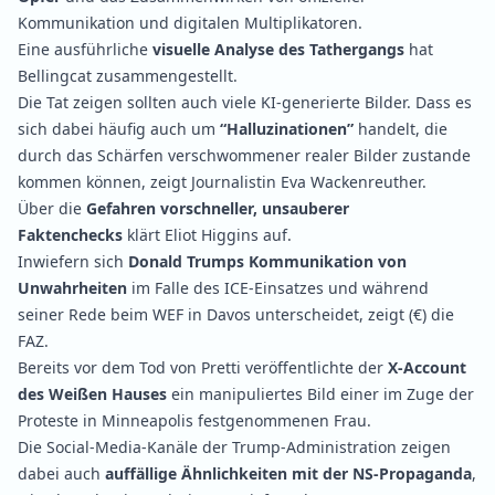
Kommunikation und digitalen Multiplikatoren.
Eine ausführliche
visuelle Analyse des Tathergangs
hat
Bellingcat
zusammengestellt
.
Die Tat zeigen sollten auch viele KI-generierte Bilder. Dass es
sich dabei häufig auch um
“Halluzinationen”
handelt, die
durch das Schärfen verschwommener realer Bilder zustande
kommen können,
zeigt
Journalistin Eva Wackenreuther.
Über die
Gefahren vorschneller, unsauberer
Faktenchecks
klärt
Eliot Higgins auf.
Inwiefern sich
Donald Trumps Kommunikation von
Unwahrheiten
im Falle des ICE-Einsatzes und während
seiner Rede beim WEF in Davos unterscheidet,
zeigt
(€) die
FAZ.
Bereits vor dem Tod von Pretti
veröffentlichte
der
X-Account
des Weißen Hauses
ein manipuliertes Bild einer im Zuge der
Proteste in Minneapolis festgenommenen Frau.
Die Social-Media-Kanäle der Trump-Administration zeigen
dabei auch
auffällige Ähnlichkeiten mit der NS-Propaganda
,