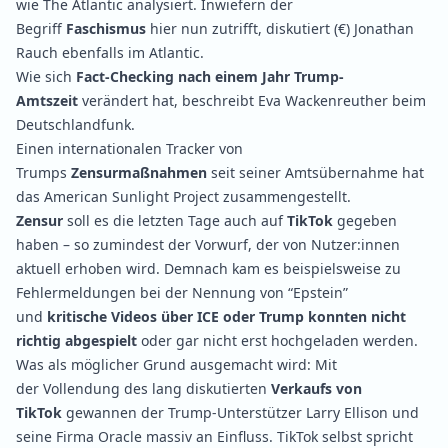
wie The Atlantic
analysiert
. Inwiefern der
Begriff
Faschismus
hier nun zutrifft,
diskutiert
(€) Jonathan
Rauch ebenfalls im Atlantic.
Wie sich
Fact-Checking nach einem Jahr Trump-
Amtszeit
verändert hat,
beschreibt
Eva Wackenreuther beim
Deutschlandfunk.
Einen internationalen
Tracker
von
Trumps
Zensurmaßnahmen
seit seiner Amtsübernahme hat
das American Sunlight Project zusammengestellt.
Zensur
soll es die letzten Tage auch auf
TikTok
gegeben
haben – so zumindest der
Vorwurf
, der von Nutzer:innen
aktuell erhoben wird. Demnach kam es beispielsweise zu
Fehlermeldungen bei der Nennung von “Epstein”
und
kritische Videos über ICE oder Trump konnten nicht
richtig abgespielt
oder gar nicht erst hochgeladen werden.
Was als möglicher Grund ausgemacht wird: Mit
der
Vollendung
des lang diskutierten
Verkaufs von
TikTok
gewannen der Trump-Unterstützer Larry Ellison und
seine Firma Oracle massiv an Einfluss. TikTok selbst spricht