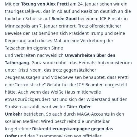
Mit der
Tötung von Alex Pretti
am 24. Januar sehen wir ein
trauriges Déjà-vu, das in Ablauf und Reaktion deutlich an die
tödlichen Schüsse auf
Renée Good
bei einem ICE-Einsatz in
Minneapolis am 7. Januar erinnert. Trotz offensichtlicher
Beweise der Tat bemühen sich Präsident Trump und seine
Regierung auch dieses Mal um eine Verdrehung der
Tatsachen im eigenen Sinne
und
verbreiten
nachweislich
Unwahrheiten über den
Tathergang
. Ganz vorne dabei: das Heimatschutzministerium
unter Kristi Noem, das trotz gegensätzlicher
Zeugenaussagen und Videobeweisen
behauptet
, dass Pretti
eine “terroristische” Gefahr für die ICE-Beamten dargestellt
hätte. Auch wenn das Weiße Haus mittlerweile
etwas
zurückgerudert
hat und sich der Widerstand auf den
Straßen
auszahlt
, wird weiter
Täter-Opfer-
Umkehr
betrieben. So auch durch
MAGA-Accounts in den
sozialen Medien: Wired
beschreibt
die unmittelbar
losgetretene
Diskreditierungskampagne gegen das
Opfer
und das Zusammenwirken von offizieller