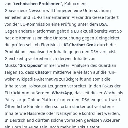
von “
technischen Problemen
”, Kaliforniens
Gouverneur
Newsom
will hingegen eine Untersuchung
einleiten und EU-Parlamentarierin
Alexandra Geese
fordert
von der EU-Kommission eine Prüfung unter dem DSA.
Gegen andere Plattformen geht die EU aktuell bereits vor: So
hat die Kommission eine
Untersuchung
gegen X eingeleitet,
die prüfen soll, ob Elon Musks
KI-Chatbot Grok
durch die
Produktion sexualisierter Inhalte gegen den DSA verstößt.
Gleichzeitig verbreiten sich derweil Inhalte von
Musks “
Grokipedia
” immer weiter:
Analysen
des Guardian
zeigen so, dass
ChatGPT
mittlerweile vielfach auf die “un-
woke” Wikipedia-Alternative zurückgreift und somit die
Inhalte von Holocaust-Leugnern verbreitet. In den Fokus der
EU rückt nun außerdem
WhatsApp
, das seit dieser Woche als
“Very Large Online Platform” unter dem DSA
eingestuft
wird.
Öffentliche Kanäle sollen so fortan stärker auf verbotene
Inhalte wie Hassrede oder Nazisymbole
kontrolliert
werden.
In Deutschland dürften solche Vorhaben gewissen Akteuren
ein Dorn im Auge sein, noch mehr im Fokus steht